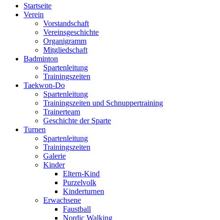
Startseite
Verein
Vorstandschaft
Vereinsgeschichte
Organigramm
Mitgliedschaft
Badminton
Spartenleitung
Trainingszeiten
Taekwon-Do
Spartenleitung
Trainingszeiten und Schnuppertraining
Trainerteam
Geschichte der Sparte
Turnen
Spartenleitung
Trainingszeiten
Galerie
Kinder
Eltern-Kind
Purzelvolk
Kinderturnen
Erwachsene
Faustball
Nordic Walking