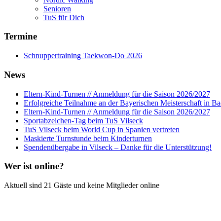
Senioren
TuS für Dich
Termine
Schnuppertraining Taekwon-Do 2026
News
Eltern-Kind-Turnen // Anmeldung für die Saison 2026/2027
Erfolgreiche Teilnahme an der Bayerischen Meisterschaft in B
Eltern-Kind-Turnen // Anmeldung für die Saison 2026/2027
Sportabzeichen-Tag beim TuS Vilseck
TuS Vilseck beim World Cup in Spanien vertreten
Maskierte Turnstunde beim Kinderturnen
Spendenübergabe in Vilseck – Danke für die Unterstützung!
Wer ist online?
Aktuell sind 21 Gäste und keine Mitglieder online
TuS 1866 Vilseck e.V.