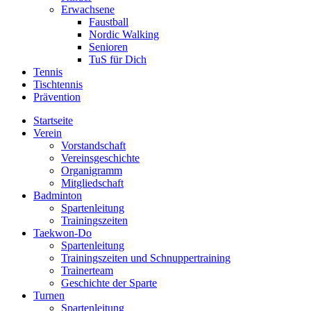
Erwachsene
Faustball
Nordic Walking
Senioren
TuS für Dich
Tennis
Tischtennis
Prävention
Startseite
Verein
Vorstandschaft
Vereinsgeschichte
Organigramm
Mitgliedschaft
Badminton
Spartenleitung
Trainingszeiten
Taekwon-Do
Spartenleitung
Trainingszeiten und Schnuppertraining
Trainerteam
Geschichte der Sparte
Turnen
Spartenleitung