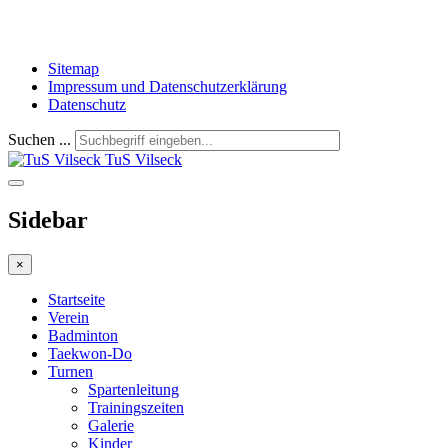
Sitemap
Impressum und Datenschutzerklärung
Datenschutz
Suchen ...
TuS Vilseck
Sidebar
×
Startseite
Verein
Badminton
Taekwon-Do
Turnen
Spartenleitung
Trainingszeiten
Galerie
Kinder