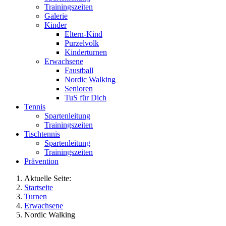
Trainingszeiten
Galerie
Kinder
Eltern-Kind
Purzelvolk
Kinderturnen
Erwachsene
Faustball
Nordic Walking
Senioren
TuS für Dich
Tennis
Spartenleitung
Trainingszeiten
Tischtennis
Spartenleitung
Trainingszeiten
Prävention
Aktuelle Seite:
Startseite
Turnen
Erwachsene
Nordic Walking